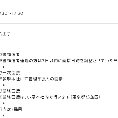
8:30～17:30
八王子
◎書類選考
※書類選考通過の方は7日以内に面接日時を調整させていただ
↓
◎一次面接
※多摩本社にて管理部長との面接
↓
◎最終面接
※最終面接は、小泉本社内で行います（東京都杉並区）
↓
◎内定・採用
↓