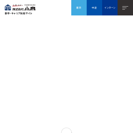
株式会社 小泉 新卒・キャリア採用サイト
新卒
中途
インターン
メニ
新卒・キャリア採用サイト